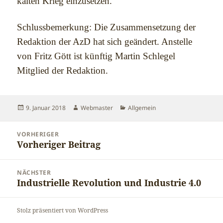
kalten Krieg einzusetzen.
Schlussbemerkung: Die Zusammensetzung der
Redaktion der AzD hat sich geändert. Anstelle
von Fritz Gött ist künftig Martin Schlegel
Mitglied der Redaktion.
Veröffentlicht
Autor
Kategorien
9. Januar 2018
Webmaster
Allgemein
am
Beitragsnavigation
VORHERIGER
Vorheriger Beitrag
Vorheriger
Beitrag:
NÄCHSTER
Industrielle Revolution und Industrie 4.0
Nächster
Beitrag:
Stolz präsentiert von WordPress